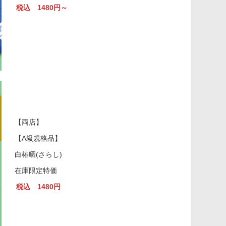
税込 1480円～
【両店】
【A級規格品】
白椿晒(さらし)
在庫限定特価
税込 1480円