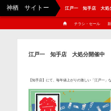
神栖 サイトー
江戸一 知手店 大処
チラシ・セール
新
江戸一 知手店 大処分開催中
【知手店】にて、毎年値上がりの激しい「江戸一」