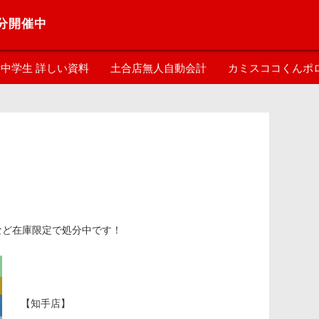
分開催中
中学生 詳しい資料
土合店無人自動会計
カミスココくんポ
など在庫限定で処分中です！
【知手店】