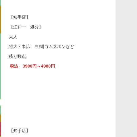
【知手店】
【江戸一 処分】
大人
特大・巾広 白/紺ゴムズボンなど
残り数点
税込 3980円～4980円
【知手店】